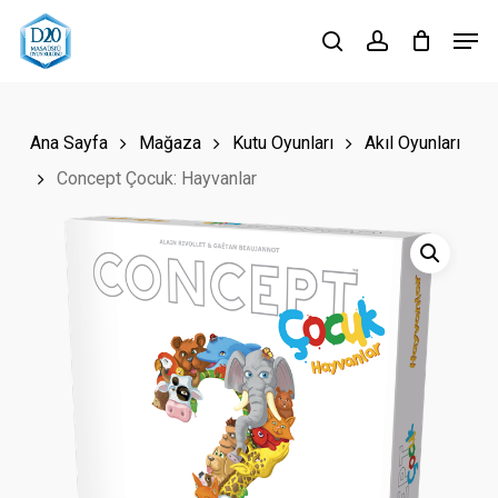
Skip
Men
to
search
account
Close
main
Menu
content
Ana Sayfa
Mağaza
Kutu Oyunları
Akıl Oyunları
Concept Çocuk: Hayvanlar