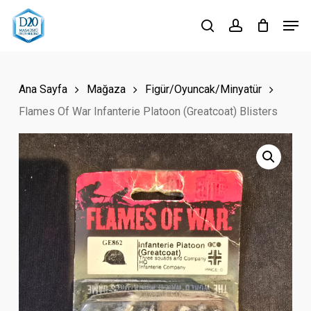
Skip
Men
to
search
account
Close
main
Menu
content
Ana Sayfa
Mağaza
Figür/Oyuncak/Minyatür
Flames Of War Infanterie Platoon (Greatcoat) Blisters