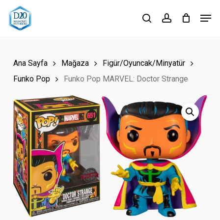
Skip
Men
to
search
account
Close
main
Menu
content
Ana Sayfa
Mağaza
Figür/Oyuncak/Minyatür
Funko Pop
Funko Pop MARVEL: Doctor Strange