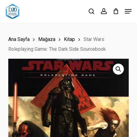
Skip
Men
to
search
account
Close
main
Menu
content
Ana Sayfa
Mağaza
Kitap
Star Wars
Roleplaying Game: The Dark Side Sourcebook