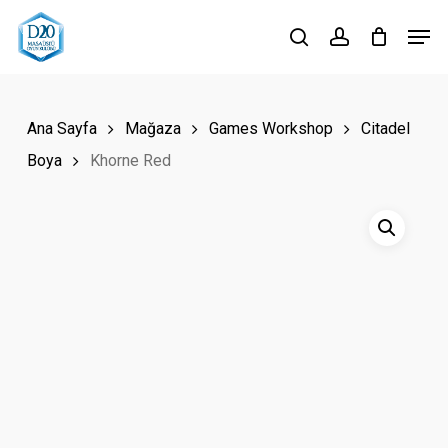
Skip
Men
to
search
account
Close
main
Menu
content
Ana Sayfa
Mağaza
Games Workshop
Citadel
Boya
Khorne Red