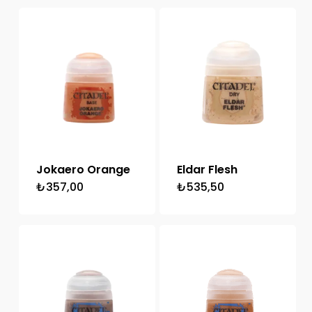
Jokaero Orange
Eldar Flesh
₺
357,00
₺
535,50