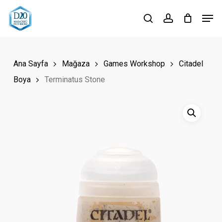
Skip
Men
to
search
account
Close
main
Menu
content
Ana Sayfa
Mağaza
Games Workshop
Citadel
Boya
Terminatus Stone