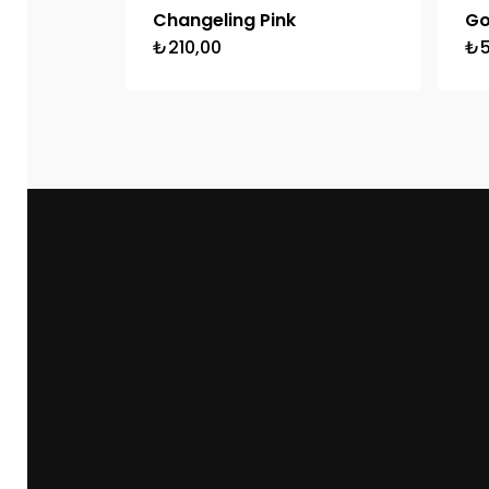
Changeling Pink
Go
₺
210,00
₺