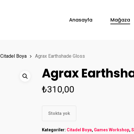
Anasayfa
Mağaza
Citadel Boya
Agrax Earthshade Gloss
Agrax Earthsh
₺
310,00
Stokta yok
Kategoriler:
Citadel Boya
,
Games Workshop
,
S