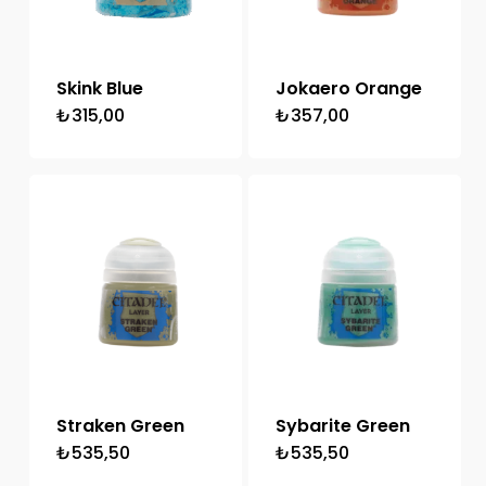
Skink Blue
Jokaero Orange
₺
315,00
₺
357,00
Straken Green
Sybarite Green
₺
535,50
₺
535,50