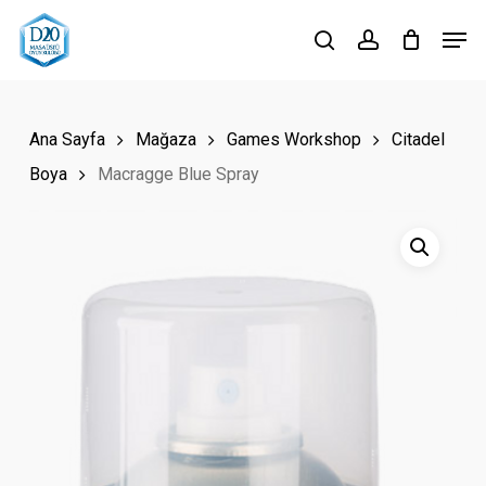
Skip
Men
to
search
account
Close
main
Menu
content
Ana Sayfa
Mağaza
Games Workshop
Citadel
Boya
Macragge Blue Spray