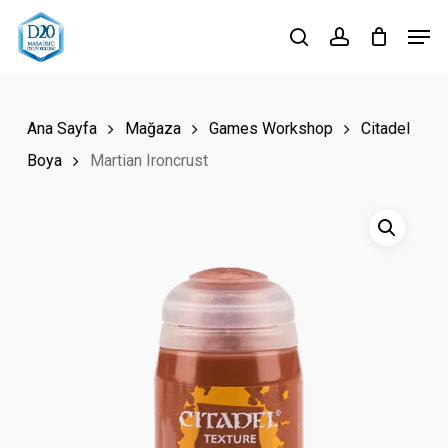
Skip
Men
to
search
account
Close
main
Menu
content
Ana Sayfa
Mağaza
Games Workshop
Citadel
Boya
Martian Ironcrust