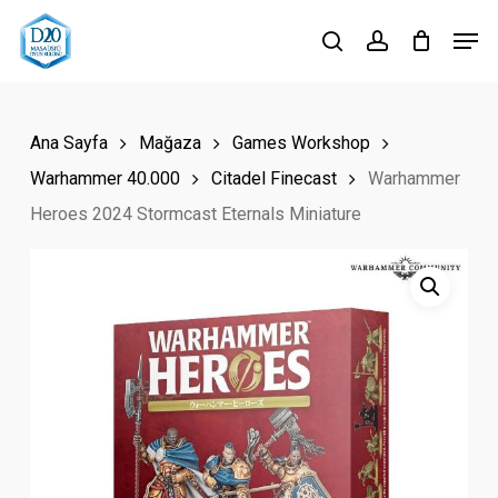
Skip
Men
to
search
account
Close
main
Menu
content
Ana Sayfa
Mağaza
Games Workshop
Warhammer 40.000
Citadel Finecast
Warhammer
Heroes 2024 Stormcast Eternals Miniature