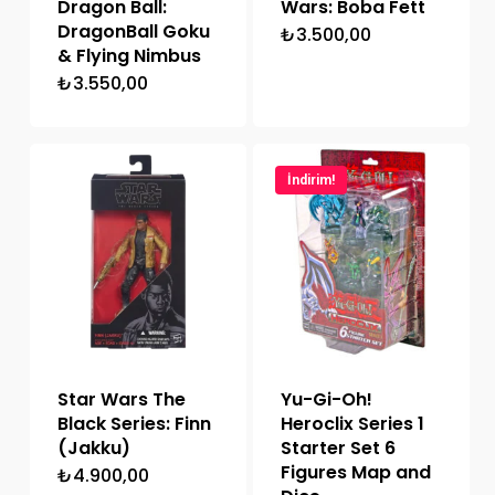
Dragon Ball:
Wars: Boba Fett
DragonBall Goku
₺
3.500,00
& Flying Nimbus
₺
3.550,00
İndirim!
Star Wars The
Yu-Gi-Oh!
Black Series: Finn
Heroclix Series 1
(Jakku)
Starter Set 6
Figures Map and
₺
4.900,00