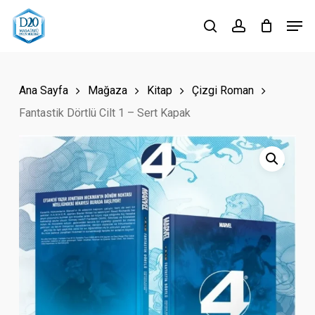
Skip
Men
to
search
account
Close
main
Menu
content
Ana Sayfa
Mağaza
Kitap
Çizgi Roman
Fantastik Dörtlü Cilt 1 – Sert Kapak