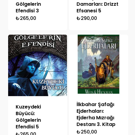
Gölgelerin
Damarları: Drizzt
Efendisi 3
Efsanesi 5
₺
265,00
₺
290,00
İlkbahar Şafağı
Kuzeydeki
Ejderhaları:
Büyücü:
Ejderha Mızrağı
Gölgelerin
Destanı 3. Kitap
Efendisi 5
₺
250,00
₺
265,00