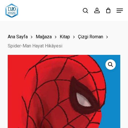
Skip
Men
to
search
account
Close
main
Menu
content
Ana Sayfa
Mağaza
Kitap
Çizgi Roman
Spider-Man Hayat Hikâyesi