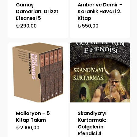
Gümüş
Amber ve Demir -
Damarları: Drizzt
Karanlık Havari 2.
Efsanesi 5
Kitap
₺
290,00
₺
550,00
Malloryon – 5
Skandiya’yı
Kitap Takım
Kurtarmak:
Gölgelerin
₺
2.100,00
Efendisi 4