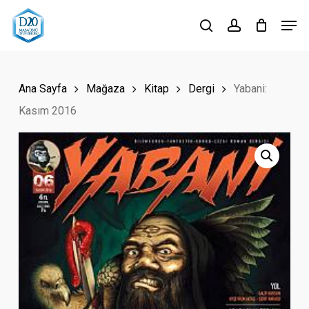
Skip
Men
to
search
account
Close
main
Menu
content
Ana Sayfa
Mağaza
Kitap
Dergi
Yabani:
Kasım 2016