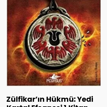
Zülfikar’ın Hükmü: Yedi