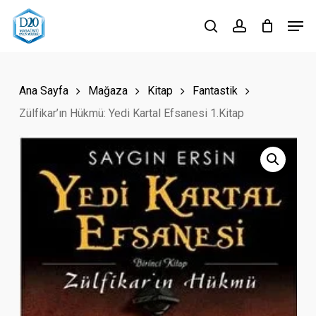
Skip
Men
to
search
account
Close
main
Menu
content
Ana Sayfa
Mağaza
Kitap
Fantastik
Zülfikar’ın Hükmü: Yedi Kartal Efsanesi 1.Kitap