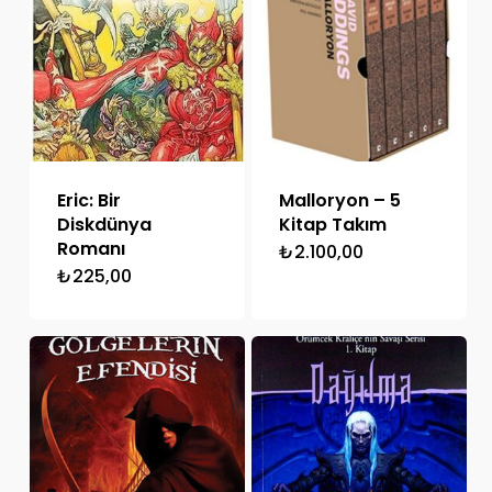
Eric: Bir
Malloryon – 5
Diskdünya
Kitap Takım
Romanı
₺
2.100,00
₺
225,00