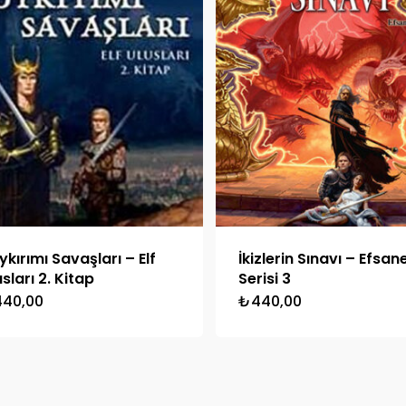
ykırımı Savaşları – Elf
İkizlerin Sınavı – Efsan
sları 2. Kitap
Serisi 3
440,00
₺
440,00