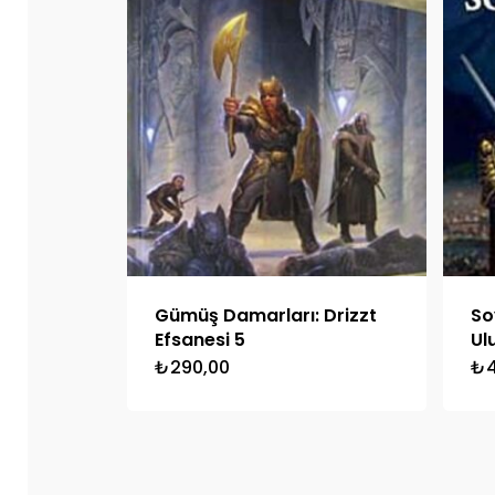
Gümüş Damarları: Drizzt
So
Efsanesi 5
Ulu
₺
290,00
₺