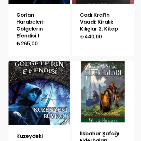
Gorlan
Cadı Kral’In
Harabeleri:
Vaadi: Kiralık
Gölgelerin
Kılıçlar 2. Kitap
Efendisi 1
₺
440,00
₺
265,00
İlkbahar Şafağı
Kuzeydeki
Ejderhaları: