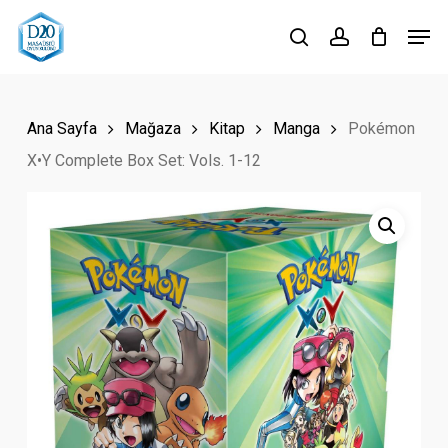
Skip
Men
to
search
account
Close
main
Menu
content
Ana Sayfa
Mağaza
Kitap
Manga
Pokémon
X•Y Complete Box Set: Vols. 1-12