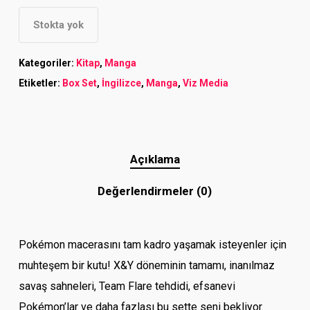
Stokta yok
Kategoriler:
Kitap
,
Manga
Etiketler:
Box Set
,
İngilizce
,
Manga
,
Viz Media
Açıklama
Değerlendirmeler (0)
Pokémon macerasını tam kadro yaşamak isteyenler için
muhteşem bir kutu! X&Y döneminin tamamı, inanılmaz
savaş sahneleri, Team Flare tehdidi, efsanevi
Pokémon’lar ve daha fazlası bu sette seni bekliyor.