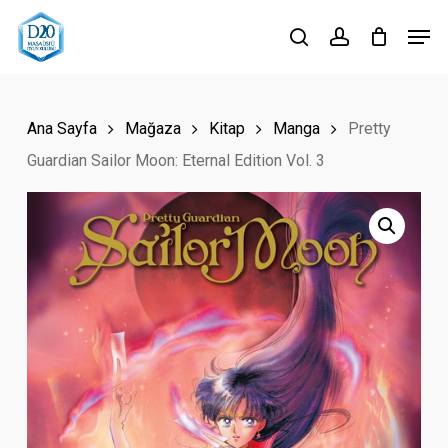
Skip
Men
to
search
account
Close
main
Menu
content
Ana Sayfa
Mağaza
Kitap
Manga
Pretty
Guardian Sailor Moon: Eternal Edition Vol. 3