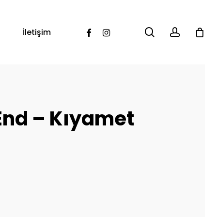
search
account
Facebook
Instagram
İletişim
End – Kıyamet