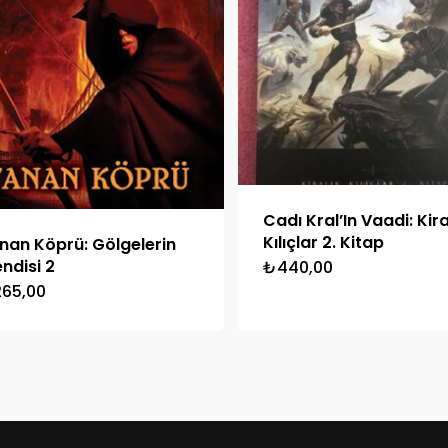
Cadı Kral’In Vaadi: Kira
Kılıçlar 2. Kitap
nan Köprü: Gölgelerin
endisi 2
₺
440,00
265,00