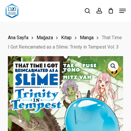
Skip
Men
to
search
account
Close
main
Menu
content
Ana Sayfa
Mağaza
Kitap
Manga
That Time
I Got Reincarnated as a Slime: Trinity in Tempest Vol. 3