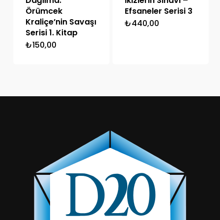
Dağılma:
İkizlerin Sınavı –
Örümcek
Efsaneler Serisi 3
Kraliçe’nin Savaşı
₺
440,00
Serisi 1. Kitap
₺
150,00