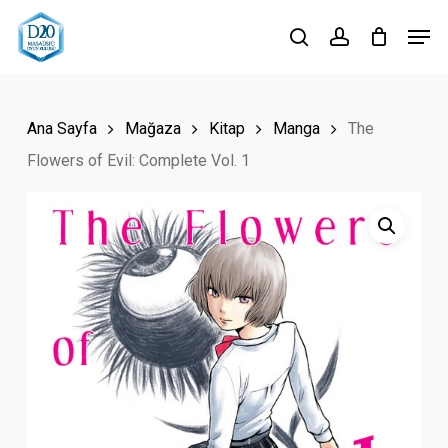
Skip
Men
to
search
account
Close
main
Menu
content
Ana Sayfa
Mağaza
Kitap
Manga
The
Flowers of Evil: Complete Vol. 1