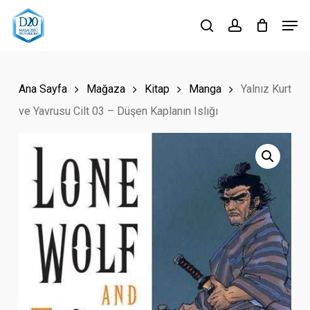
Skip
Men
to
search
account
Close
main
Menu
content
Ana Sayfa
Mağaza
Kitap
Manga
Yalnız Kurt
ve Yavrusu Cilt 03 – Düşen Kaplanın Islığı