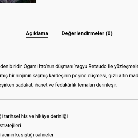
Açıklama
Değerlendirmeler (0)
nden biridir. Ogami Itto’nun düşmanı Yagyu Retsudo ile yüzleşmeler
ş bir ninjanın kaçmış kardeşinin peşine düşmesi, gizli altın madeni
leşirken sadakat, ihanet ve fedakârlık temaları derinleşir.
 tarihsel his ve hikâye derinliği
ratejileri
 acının kesiştiği sahneler