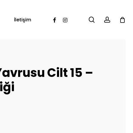
search
account
Facebook
Instagram
İletişim
Yavrusu Cilt 15 –
iği