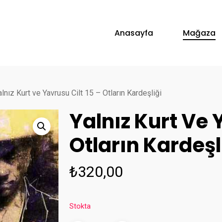
Anasayfa
Mağaza
alnız Kurt ve Yavrusu Cilt 15 – Otların Kardeşliği
Yalnız Kurt Ve 
Otların Kardeşl
₺
320,00
Stokta