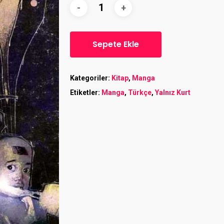
Sepete Ekle
Kategoriler:
Kitap
,
Manga
Etiketler:
Manga
,
Türkçe
,
Yalnız Kurt