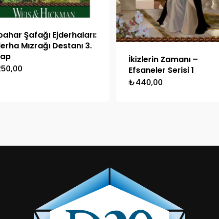
kbahar Şafağı Ejderhaları:
derha Mızrağı Destanı 3.
tap
İkizlerin Zamanı –
250,00
Efsaneler Serisi 1
₺
440,00