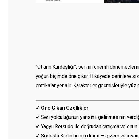
“Otların Kardeşliği”, serinin önemli dönemeçleri
yoğun biçimde öne çıkar. Hikâyede derinlere sızmı
entrikalar yer alır. Karakterler geçmişleriyle yüz
✔
Öne Çıkan Özellikler
✔ Seri yolculuğunun yarısına gelinmesinin verdiği
✔ Yagyu Retsudo ile doğrudan çatışma ve onun st
✔ Sodeshi Kadınları’nın dramı — gizem ve insanî