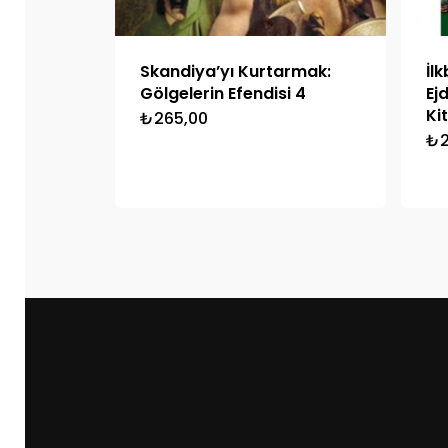
Skandiya’yı Kurtarmak:
İl
Gölgelerin Efendisi 4
Ej
Ki
₺
265,00
₺