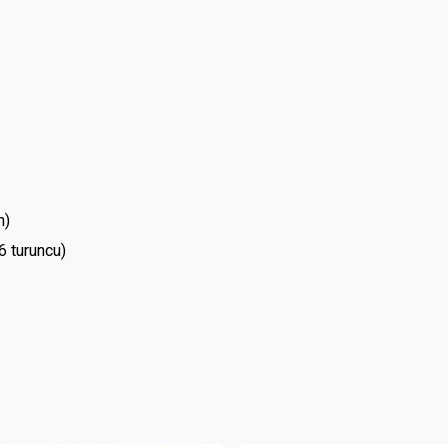
n)
6 turuncu)