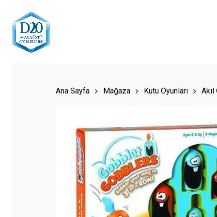
Skip
to
main
content
Hit enter to search or ESC to close
Ana Sayfa
Mağaza
Kutu Oyunları
Akıl