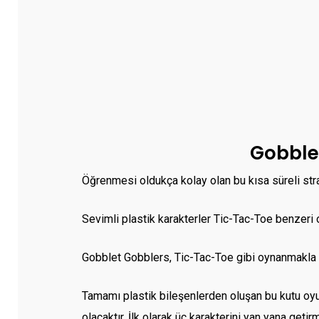
Gobble
Öğrenmesi oldukça kolay olan bu kısa süreli strat
Sevimli plastik karakterler Tic-Tac-Toe benzeri o
Gobblet Gobblers, Tic-Tac-Toe gibi oynanmakla bi
Tamamı plastik bileşenlerden oluşan bu kutu oy
olacaktır. İlk olarak üç karakterini yan yana get