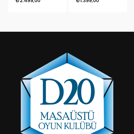
₺
2.499,00
₺
1.399,00