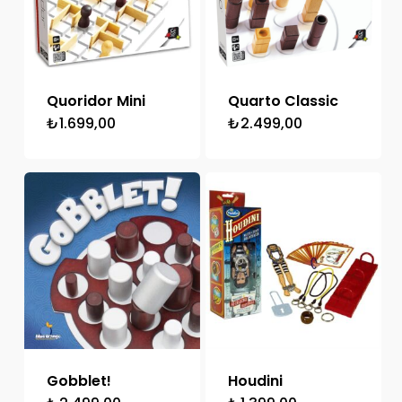
Quoridor Mini
Quarto Classic
₺
1.699,00
₺
2.499,00
Gobblet!
Houdini