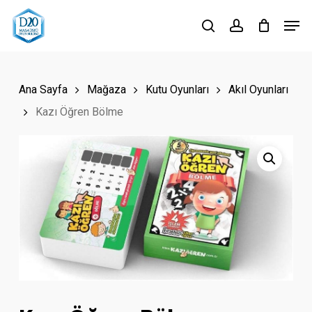
Skip
Men
to
search
account
Close
main
Menu
content
Ana Sayfa
Mağaza
Kutu Oyunları
Akıl Oyunları
Kazı Öğren Bölme