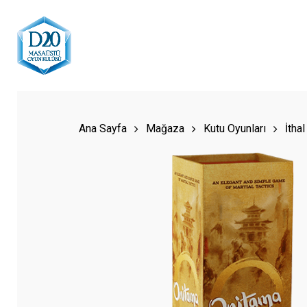
Skip
to
main
content
Hit enter to search or ESC to close
Ana Sayfa
Mağaza
Kutu Oyunları
İthal