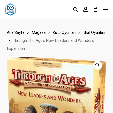
Skip
Men
to
search
account
Close
main
Menu
content
Ana Sayfa
Mağaza
Kutu Oyunları
İthal Oyunları
Through The Ages New Leaders and Wonders
Expansion