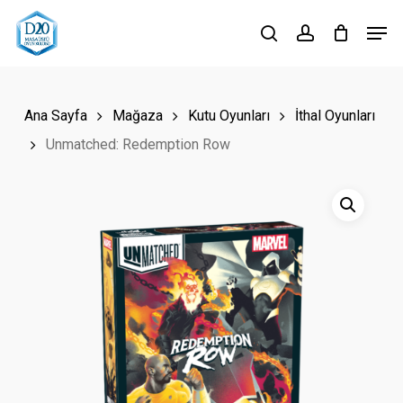
Skip
Men
to
search
account
Close
main
Menu
content
Ana Sayfa
Mağaza
Kutu Oyunları
İthal Oyunları
Unmatched: Redemption Row