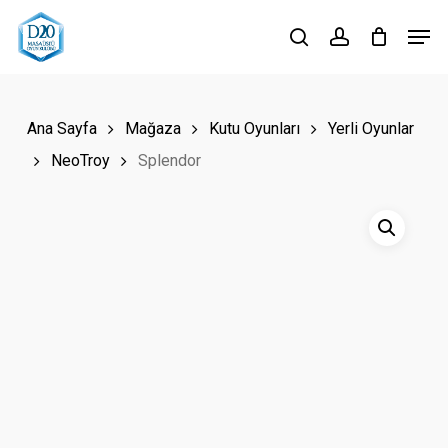
Skip
Men
to
search
account
Close
main
Menu
content
Ana Sayfa
Mağaza
Kutu Oyunları
Yerli Oyunlar
NeoTroy
Splendor