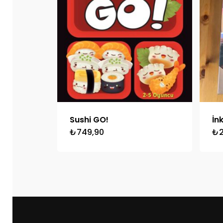
Sushi GO!
İn
₺
749,90
₺