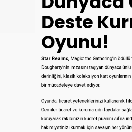
Dünyaca Ü
Deste Ku
Oyunu!
Star Realms
, Magic: the Gathering’in ödüll
Dougherty’nin imzasını taşıyan dünyaca ünlü 
derinliğini, klasik koleksiyon kart oyunlarını
bir mücadeleye davet ediyor.
Oyunda, ticaret yeteneklerinizi kullanarak fi
Gemiler ticaret ve koruma gibi faydalar sağla
koruyarak rakibinizin kudret puanını sıfıra in
hakimiyetinizi kurmak için savaşın her yönünü