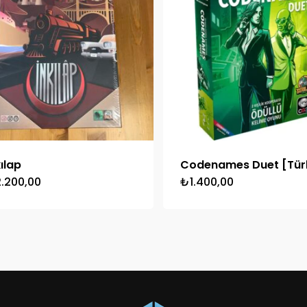
kılap
Codenames Duet [Tür
2.200,00
₺
1.400,00