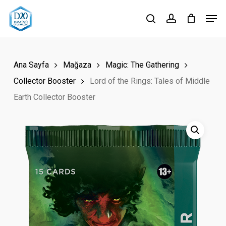
Skip
Men
to
search
account
Close
main
Menu
content
Ana Sayfa
Mağaza
Magic: The Gathering
Collector Booster
Lord of the Rings: Tales of Middle
Earth Collector Booster