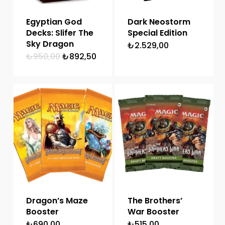
Egyptian God
Dark Neostorm
Decks: Slifer The
Special Edition
Sky Dragon
₺
2.529,00
Orijinal
Şu
₺
950,00
₺
892,50
fiyat:
andaki
₺950,00.
fiyat:
₺892,50.
Dragon’s Maze
The Brothers’
Booster
War Booster
₺
690,00
₺
515,00