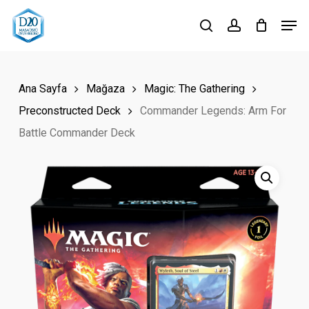
Skip
Men
to
search
account
Close
main
Menu
content
Ana Sayfa
Mağaza
Magic: The Gathering
Preconstructed Deck
Commander Legends: Arm For
Battle Commander Deck