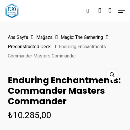
Skip
Men
to
search
account
Close
main
Menu
content
Ana Sayfa
Mağaza
Magic: The Gathering
Preconstructed Deck
Enduring Enchantments:
Commander Masters Commander
Enduring Enchantments:
Commander Masters
Commander
₺
10.285,00