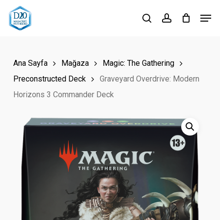
Skip
Men
to
search
account
Close
main
Menu
content
Ana Sayfa
Mağaza
Magic: The Gathering
Preconstructed Deck
Graveyard Overdrive: Modern
Horizons 3 Commander Deck