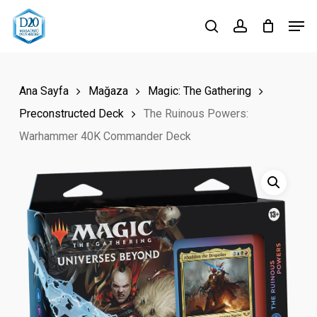
Skip
Men
to
search
account
Close
main
Menu
content
Ana Sayfa
Mağaza
Magic: The Gathering
Preconstructed Deck
The Ruinous Powers:
Warhammer 40K Commander Deck