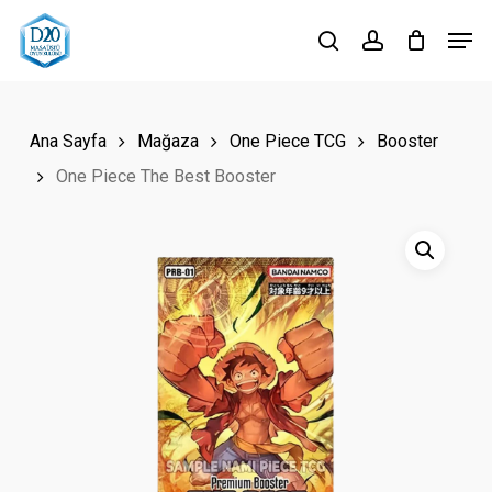
Skip
Men
to
search
account
Close
main
Menu
content
Ana Sayfa
Mağaza
One Piece TCG
Booster
One Piece The Best Booster