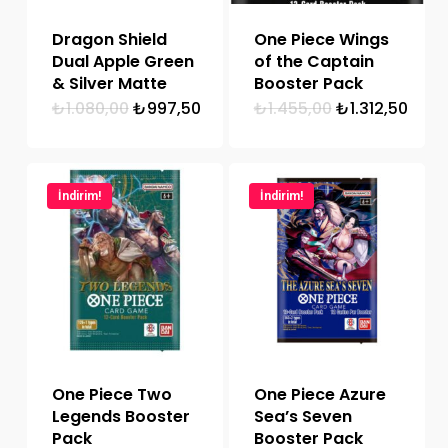
Dragon Shield
One Piece Wings
Dual Apple Green
of the Captain
& Silver Matte
Booster Pack
Orijinal
Şu
Orijinal
Şu
₺
1.080,00
₺
997,50
₺
1.455,00
₺
1.312,50
fiyat:
andaki
fiyat:
anda
₺1.080,00.
fiyat:
₺1.455,00.
fiyat:
₺997,50.
₺1.31
İndirim!
İndirim!
One Piece Two
One Piece Azure
Legends Booster
Sea’s Seven
Pack
Booster Pack