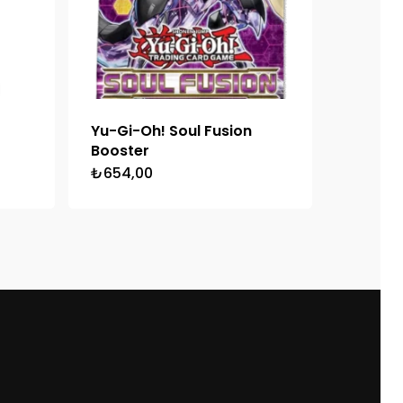
Yu-Gi-Oh! Soul Fusion
Booster
₺
654,00
i
0.