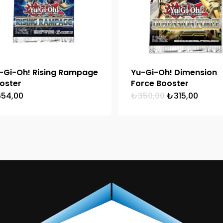
-Gi-Oh! Rising Rampage
Yu-Gi-Oh! Dimension
oster
Force Booster
Orijinal
Şu
654,00
₺
350,00
₺
315,00
fiyat:
andak
₺350,00.
fiyat:
₺315,0