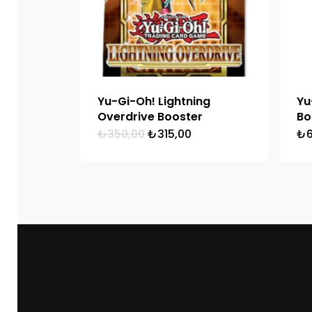
Yu-Gi-Oh! Lightning
Yu
Overdrive Booster
Bo
Orijinal
Şu
₺
350,00
₺
315,00
₺
fiyat:
andaki
₺350,00.
fiyat:
₺315,00.