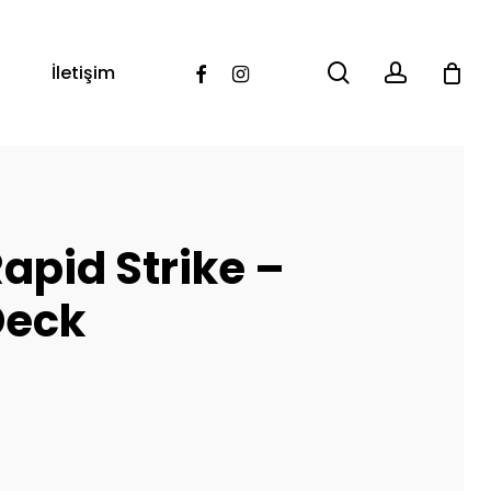
search
account
Facebook
Instagram
İletişim
apid Strike –
Deck