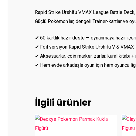
Rapid Strike Urshifu VMAX League Battle Deck, h
Güçlü Pokémon’lar, dengeli Trainer-kartlar ve oy
✔ 60 kartlık hazır deste — oynanmaya hazır içeri
✔ Foil versiyon Rapid Strike Urshifu V & VMAX +
✔ Aksesuarlar: coin marker, zarlar, kural kitabı +
✔ Hem evde arkadaşla oyun için hem oyuncu ligi
İlgili ürünler