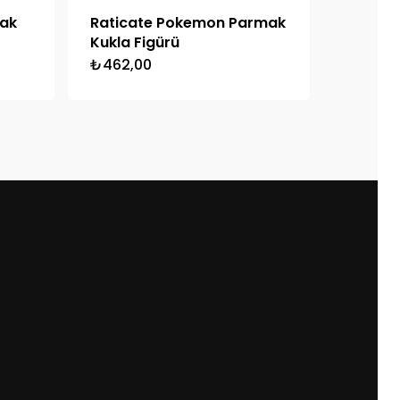
ak
Raticate Pokemon Parmak
Kukla Figürü
₺
462,00