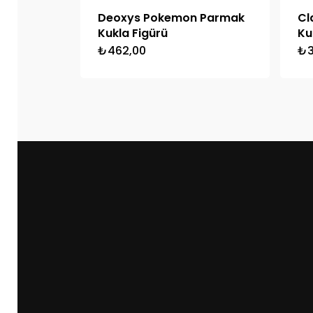
Deoxys Pokemon Parmak
Cl
Kukla Figürü
Ku
₺
462,00
₺