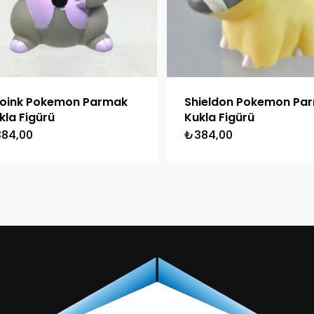
oink Pokemon Parmak
Shieldon Pokemon Pa
kla Figürü
Kukla Figürü
384,00
₺
384,00