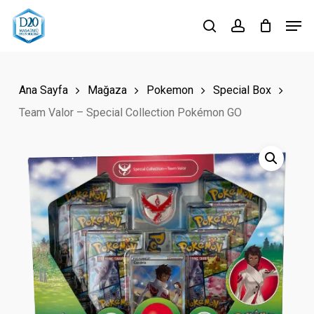
Skip
Men
to
search
account
Close
main
Menu
content
Ana Sayfa
Mağaza
Pokemon
Special Box
Team Valor – Special Collection Pokémon GO