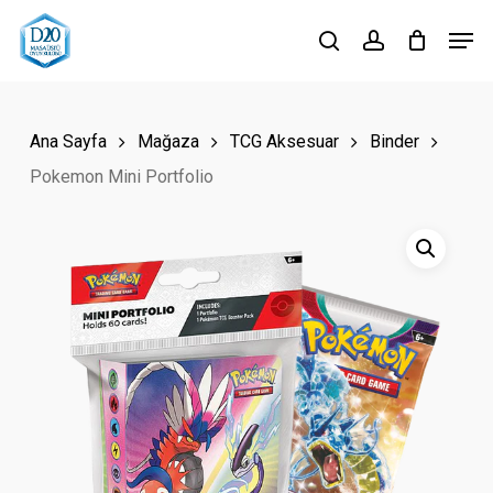
Skip
Men
to
search
account
Close
main
Menu
content
Ana Sayfa
Mağaza
TCG Aksesuar
Binder
Pokemon Mini Portfolio