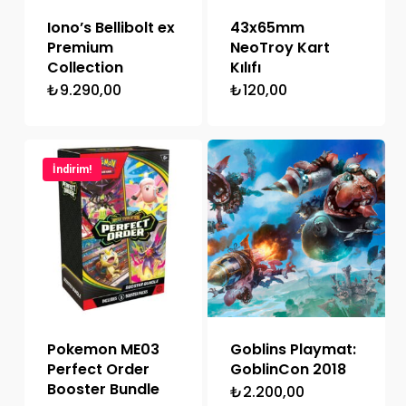
Iono’s Bellibolt ex
43x65mm
Premium
NeoTroy Kart
Collection
Kılıfı
₺
9.290,00
₺
120,00
İndirim!
Pokemon ME03
Goblins Playmat:
Perfect Order
GoblinCon 2018
Booster Bundle
₺
2.200,00