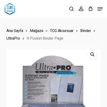
Skip
Men
to
search
account
Close
main
Menu
content
Ana Sayfa
Mağaza
TCG Aksesuar
Binder
UltraPro
9 Pocket Binder Page