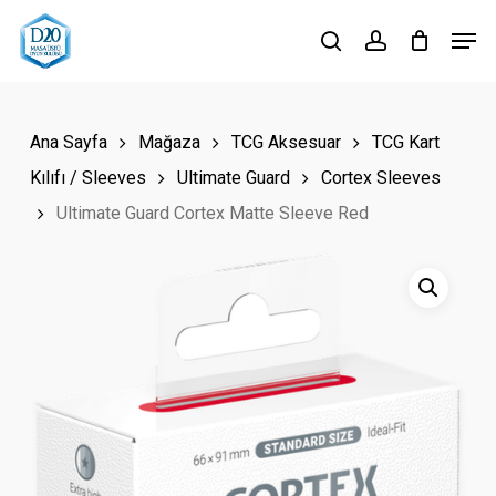
Skip
Men
to
search
account
Close
main
Menu
content
Ana Sayfa
Mağaza
TCG Aksesuar
TCG Kart
Kılıfı / Sleeves
Ultimate Guard
Cortex Sleeves
Ultimate Guard Cortex Matte Sleeve Red