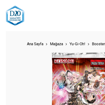
Skip
to
main
content
Hit enter to search or ESC to close
Ana Sayfa
Mağaza
Yu-Gi-Oh!
Booster