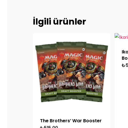
İlgili ürünler
Ik
Bo
₺
5
The Brothers’ War Booster
₺
515,00