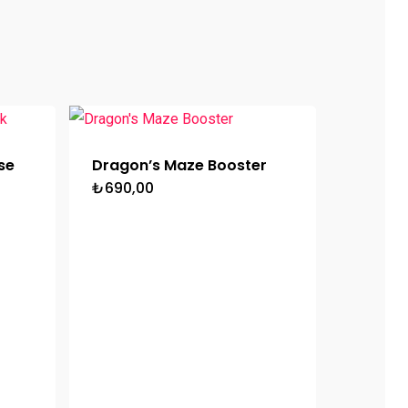
se
Dragon’s Maze Booster
₺
690,00