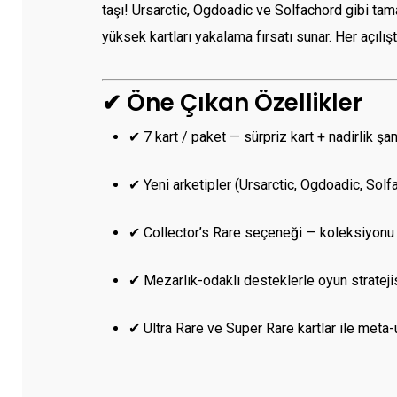
taşı! Ursarctic, Ogdoadic ve Solfachord gibi tamam
yüksek kartları yakalama fırsatı sunar. Her açılı
✔ Öne Çıkan Özellikler
✔ 7 kart / paket — sürpriz kart + nadirlik şa
✔ Yeni arketipler (Ursarctic, Ogdoadic, Solfa
✔ Collector’s Rare seçeneği — koleksiyonu d
✔ Mezarlık-odaklı desteklerle oyun stratejisi
✔ Ultra Rare ve Super Rare kartlar ile met