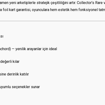
en yeni arketiplerle stratejik çeşitliliğini artır. Collector’s Rare 
şta foil kart garantisi, oyunculara hem estetik hem fonksiyonel tatm
nsı
chord) — yenilik arayanlar için ideal
eğerli kılar
ne derinlik katılır
a-uyumlu seçenekler sunar