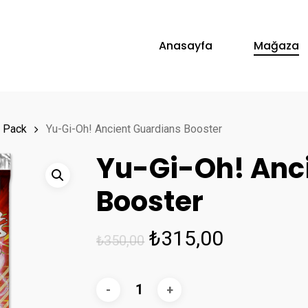
Anasayfa
Mağaza
 Pack
Yu-Gi-Oh! Ancient Guardians Booster
Yu-Gi-Oh! Anc
Booster
Orijinal
Şu
₺
315,00
₺
350,00
fiyat:
andaki
₺350,00.
fiyat:
₺315,00.