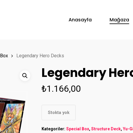
Anasayfa
Mağaza
 Box
Legendary Hero Decks
Legendary Her
₺
1.166,00
Stokta yok
Kategoriler:
Special Box
,
Structure Deck
,
Yu-G