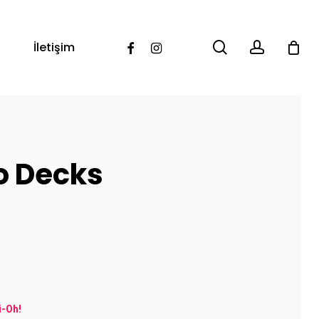
search
account
Facebook
Instagram
İletişim
o Decks
i-Oh!