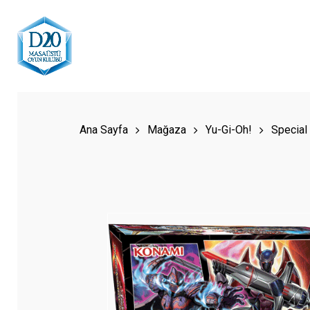
Skip
to
main
content
Hit enter to search or ESC to close
Ana Sayfa
Mağaza
Yu-Gi-Oh!
Special