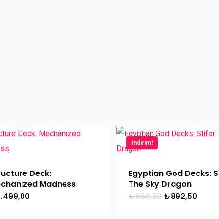
İndirim!
ructure Deck:
Egyptian God Decks: Sl
chanized Madness
The Sky Dragon
Orijinal
Şu
2.499,00
₺
950,00
₺
892,50
fiyat:
anda
₺950,00.
fiyat: