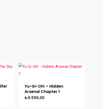
ifer
Yu-Gi-Oh! – Hidden
Arsenal Chapter 1
₺
6.590,00
ki