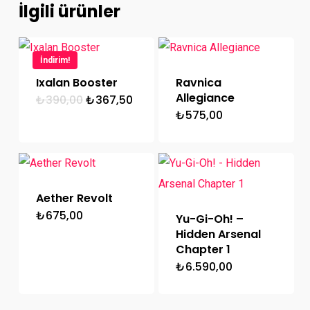
İlgili ürünler
İndirim!
Ixalan Booster
Ravnica
Allegiance
Orijinal
Şu
₺
390,00
₺
367,50
fiyat:
andaki
₺
575,00
₺390,00.
fiyat:
₺367,50.
Aether Revolt
₺
675,00
Yu-Gi-Oh! –
Hidden Arsenal
Chapter 1
₺
6.590,00