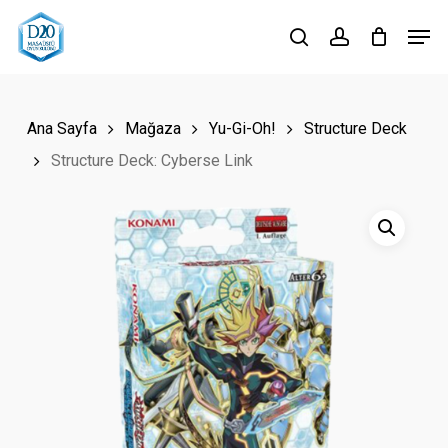
Skip
Men
to
search
account
Close
main
Menu
content
Ana Sayfa
Mağaza
Yu-Gi-Oh!
Structure Deck
Structure Deck: Cyberse Link