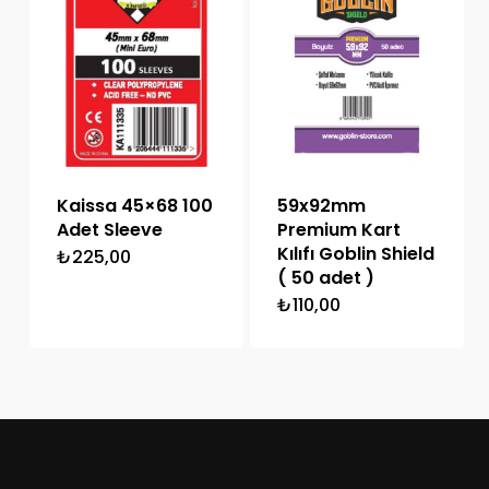
Kaissa 45×68 100
59x92mm
Adet Sleeve
Premium Kart
Kılıfı Goblin Shield
₺
225,00
( 50 adet )
₺
110,00