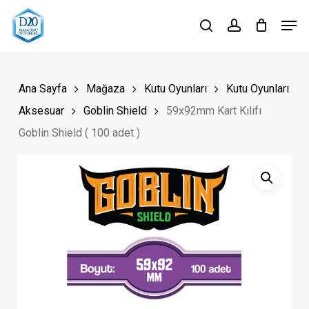
Skip
Men
to
search
account
Close
main
Menu
content
Ana Sayfa
Mağaza
Kutu Oyunları
Kutu Oyunları
Aksesuar
Goblin Shield
59x92mm Kart Kılıfı
Goblin Shield ( 100 adet )