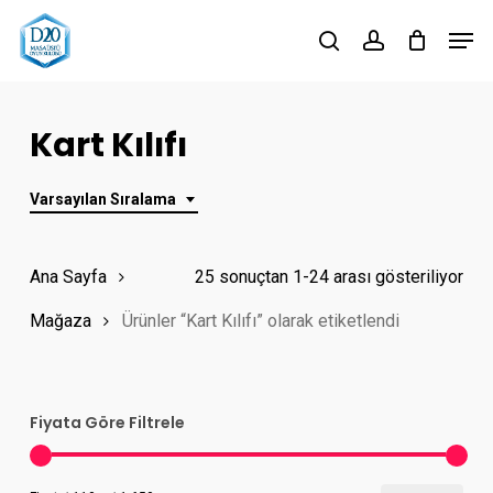
Skip
Men
to
search
account
Close
main
Menu
content
Kart Kılıfı
Varsayılan Sıralama
Ana Sayfa
25 sonuçtan 1-24 arası gösteriliyor
Mağaza
Ürünler “Kart Kılıfı” olarak etiketlendi
Fiyata Göre Filtrele
En
En