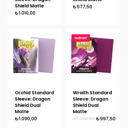
Shield Matte
₺
577,50
₺
1.010,00
İndirim!
Orchid Standard
Wraith Standard
Sleeve: Dragon
Sleeve: Dragon
Shield Dual
Shield Dual
Matte
Matte
Orijinal
Şu
₺
1.090,00
₺
1.080,00
₺
997,50
fiyat:
anda
₺1.080,00.
fiyat: