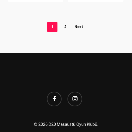
₺997
1
2
Next
facebook
instagram
© 2026 D20 Masaüstü Oyun Klübü.