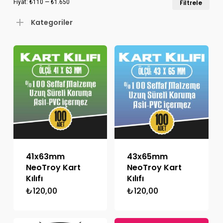
Fiyat:
₺110
—
₺1.650
Filtrele
düş
yük
Kategoriler
fiya
fiya
41x63mm
43x65mm
NeoTroy Kart
NeoTroy Kart
Kılıfı
Kılıfı
₺
120,00
₺
120,00