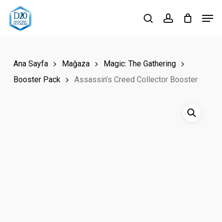
Skip
Men
to
search
account
Close
main
Menu
content
Ana Sayfa
Mağaza
Magic: The Gathering
Booster Pack
Assassin’s Creed Collector Booster