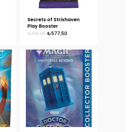
Secrets of Strixhaven
Play Booster
Orijinal
Şu
₺
610,00
₺
577,50
fiyat:
andaki
₺610,00.
fiyat:
₺577,50.