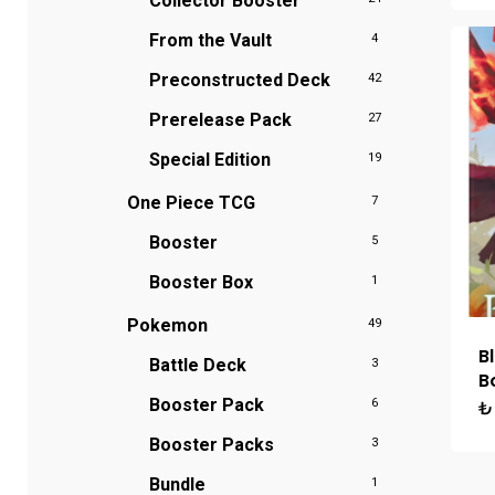
Collector Booster
From the Vault
4
Preconstructed Deck
42
Prerelease Pack
27
Special Edition
19
One Piece TCG
7
Booster
5
Booster Box
1
Pokemon
49
B
Battle Deck
3
B
Booster Pack
₺
6
Booster Packs
3
Bundle
1