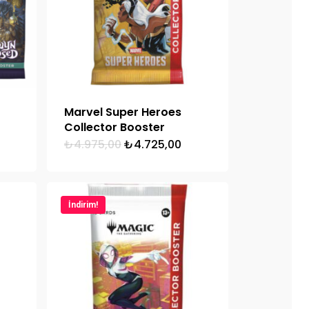
Marvel Super Heroes
Collector Booster
Orijinal
Şu
₺
4.975,00
₺
4.725,00
i
fiyat:
andaki
₺4.975,00.
fiyat:
50.
₺4.725,00.
İndirim!