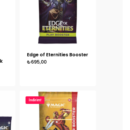
Edge of Eternities Booster
ck
₺
695,00
i
0.
İndirim!