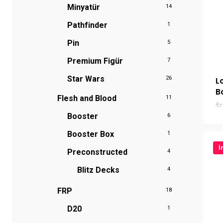
Minyatür
14
Pathfinder
1
Pin
5
Premium Figür
7
Star Wars
26
L
B
Flesh and Blood
11
₺
Booster
6
Booster Box
1
İ
Preconstructed
4
Blitz Decks
4
FRP
18
D20
1