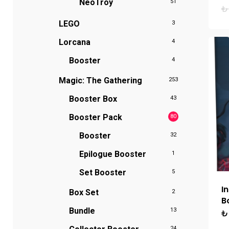
NeoTroy
51
₺
LEGO
3
Lorcana
4
Booster
4
Magic: The Gathering
253
Booster Box
43
Booster Pack
80
Booster
32
Epilogue Booster
1
Set Booster
5
I
Box Set
2
B
Bundle
13
₺
24