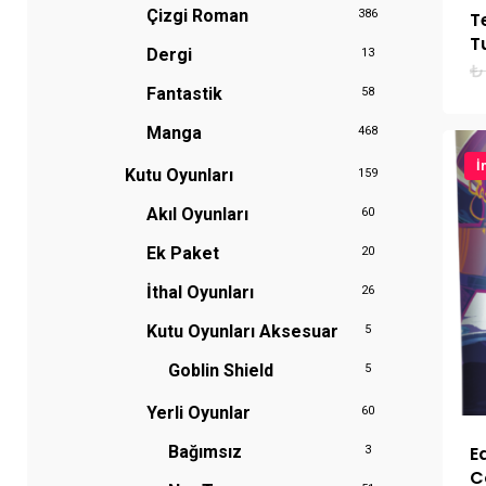
Çizgi Roman
386
T
T
Dergi
13
₺
Fantastik
58
Manga
468
İ
Kutu Oyunları
159
Akıl Oyunları
60
Ek Paket
20
İthal Oyunları
26
Kutu Oyunları Aksesuar
5
Goblin Shield
5
Yerli Oyunlar
60
E
Bağımsız
3
C