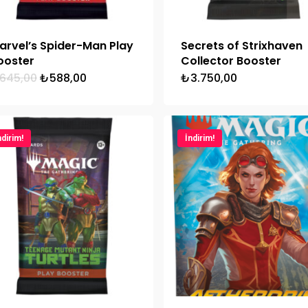
arvel’s Spider-Man Play
Secrets of Strixhaven
ooster
Collector Booster
Orijinal
Şu
645,00
₺
588,00
₺
3.750,00
fiyat:
andaki
₺645,00.
fiyat:
₺588,00.
ndirim!
İndirim!