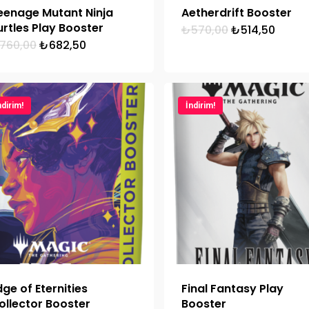
eenage Mutant Ninja
Aetherdrift Booster
urtles Play Booster
Orijinal
Şu
₺
570,00
₺
514,50
fiyat:
andak
Orijinal
Şu
760,00
₺
682,50
₺570,00.
fiyat:
fiyat:
andaki
₺514,
₺760,00.
fiyat:
₺682,50.
ndirim!
İndirim!
dge of Eternities
Final Fantasy Play
ollector Booster
Booster