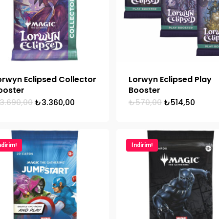
orwyn Eclipsed Collector
Lorwyn Eclipsed Play
ooster
Booster
Orijinal
Şu
Orijinal
Şu
3.690,00
₺
3.360,00
₺
570,00
₺
514,50
fiyat:
andaki
fiyat:
andak
₺3.690,00.
fiyat:
₺570,00.
fiyat:
₺3.360,00.
₺514,
ndirim!
İndirim!