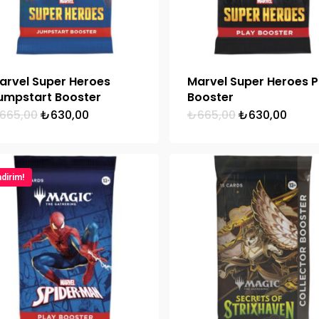
arvel Super Heroes
Marvel Super Heroes P
umpstart Booster
Booster
Orijinal
Şu
Orijinal
Şu
665,00
₺
630,00
₺
665,00
₺
630,00
fiyat:
andaki
fiyat:
anda
₺665,00.
fiyat:
₺665,00.
fiyat:
₺630,00.
₺630,
ndirim!