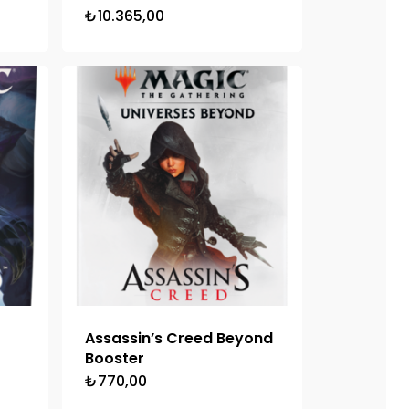
₺
10.365,00
ki
00.
Assassin’s Creed Beyond
Booster
₺
770,00