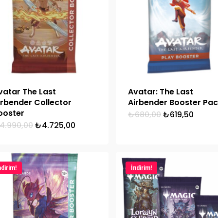
vatar The Last
Avatar: The Last
irbender Collector
Airbender Booster Pa
ooster
Orijinal
Şu
₺
680,00
₺
619,50
fiyat:
andak
Orijinal
Şu
4.990,00
₺
4.725,00
₺680,00.
fiyat:
fiyat:
andaki
₺619,5
₺4.990,00.
fiyat:
₺4.725,00.
ndirim!
İndirim!