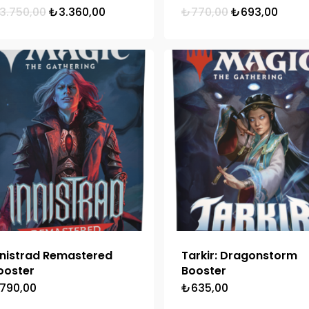
Orijinal
Şu
Orijinal
Şu
3.750,00
₺
3.360,00
₺
770,00
₺
693,00
fiyat:
andaki
fiyat:
anda
₺3.750,00.
fiyat:
₺770,00.
fiyat:
₺3.360,00.
₺693,
nnistrad Remastered
Tarkir: Dragonstorm
ooster
Booster
790,00
₺
635,00