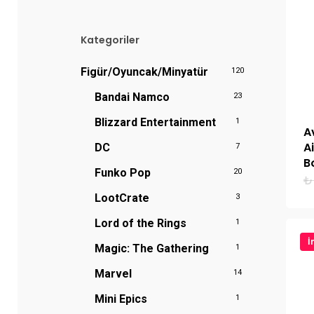
fiyat
fiyat
Kategoriler
Figür/Oyuncak/Minyatür
120
Bandai Namco
23
Blizzard Entertainment
1
A
A
DC
7
B
Funko Pop
20
₺
LootCrate
3
Lord of the Rings
1
İ
Magic: The Gathering
1
Marvel
14
Mini Epics
1