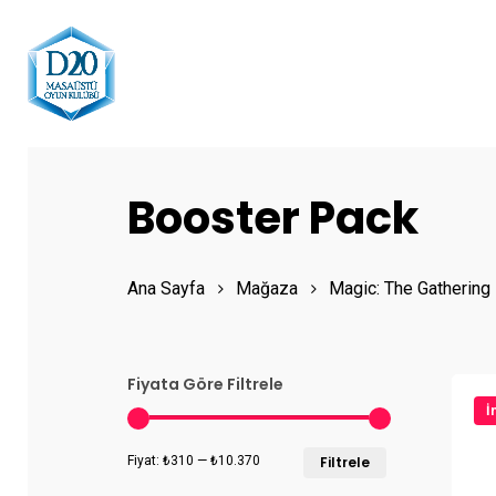
Skip
to
main
content
Hit enter to search or ESC to close
Booster Pack
Ana Sayfa
Mağaza
Magic: The Gathering
Fiyata Göre Filtrele
İ
En
En
Fiyat:
₺310
—
₺10.370
Filtrele
düşük
yüksek