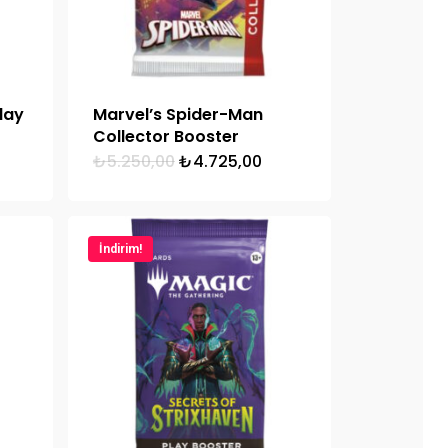
lay
Marvel’s Spider-Man
Collector Booster
Orijinal
Şu
₺
5.250,00
₺
4.725,00
ki
fiyat:
andaki
₺5.250,00.
fiyat:
00.
₺4.725,00.
İndirim!