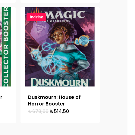
İndirim!
r
Duskmourn: House of
Horror Booster
u
Orijinal
Şu
₺
678,00
₺
514,50
ndaki
fiyat:
andaki
yat:
₺678,00.
fiyat:
.775,00.
₺514,50.