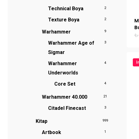
Technical Boya
2
Texture Boya
M
2
B
Warhammer
9
₺
Warhammer Age of
3
Sigmar
İ
Warhammer
4
Underworlds
Core Set
4
Warhammer 40.000
21
Citadel Finecast
3
Kitap
999
Artbook
1