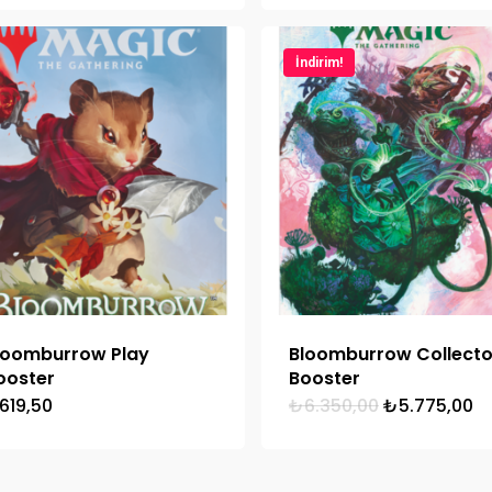
İndirim!
loomburrow Play
Bloomburrow Collecto
ooster
Booster
Orijinal
Ş
619,50
₺
6.350,00
₺
5.775,00
fiyat:
a
₺6.350,00.
fi
₺5