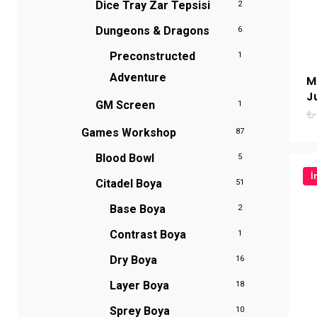
Dice Tray
Zar Tepsisi
2
Dungeons & Dragons
6
Preconstructed
1
Adventure
M
J
GM Screen
1
₺
Games Workshop
87
Blood Bowl
5
İ
Citadel Boya
51
Base Boya
2
Contrast Boya
1
Dry Boya
16
Layer Boya
18
Sprey Boya
10